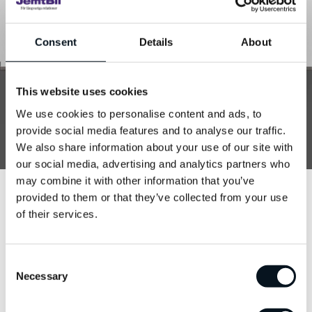
Consent
Details
About
This website uses cookies
We use cookies to personalise content and ads, to
provide social media features and to analyse our traffic.
We also share information about your use of our site with
our social media, advertising and analytics partners who
may combine it with other information that you’ve
MERCEDES-BENZ
provided to them or that they’ve collected from your use
of their services.
Mercedes-Benz Citan #KAMPANJPRIS#
Årsmodell: 2024, Diesel, Automatisk, Färg: Vit, Kaross:
Consent
Transportbil - Skåp, Finns i Östersund
Necessary
Selection
343 625 kr