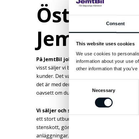
Östersund
Consent
JemtBil
This website uses cookies
We use cookies to personalis
På JemtBil jobbar vi med goda och långv
information about your use of
visst säljer vi bilar också, men det blir inga 
other information that you’ve
kunder. Det var med den grundtanken vi star
Consent
det är med den grundtanken vi jobbar idag. O
Necessary
Selection
oavsett om du köper nytt eller begagnat, per
Vi säljer och servar bilar från Mercedes, 
ett stort utbud begagnade bilar. I vår aukto
stenskott, gör plåtarbeten och har behörig
anläggningar. Självklart hittar du även bilens