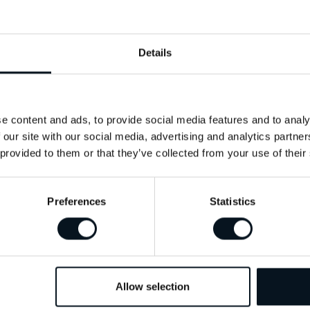
 hos
Details
e content and ads, to provide social media features and to analy
ariga kundrelationer.
Jo,
 our site with our social media, advertising and analytics partn
sålda bilar utan nöjda
 provided to them or that they’ve collected from your use of their
tade för 30 år sedan, och
ch självklart gäller det
Preferences
Statistics
sonbil eller företagsbil.
Subaru och Kia.
Vi har också
riserade verkstad lagar vi
het att renovera AC-
Allow selection
 alla tillbehör här.