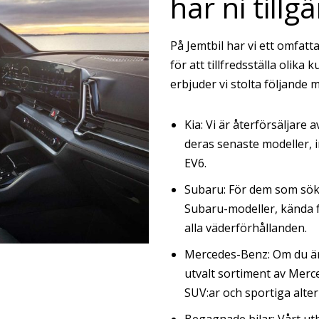
har ni tillg
På Jemtbil har vi ett omfat
för att tillfredsställa olika
erbjuder vi stolta följande 
Kia: Vi är återförsäljare 
deras senaste modeller, 
EV6.
Subaru: För dem som söker
Subaru-modeller, kända fö
alla väderförhållanden.
Mercedes-Benz: Om du är u
utvalt sortiment av Merce
SUV:ar och sportiga alter
Begagnade bilar: Vårt utb