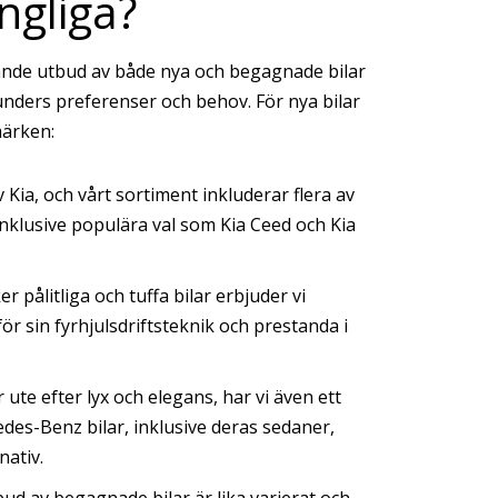
ängliga?
tande utbud av både nya och begagnade bilar
 kunders preferenser och behov. För nya bilar
märken:
av Kia, och vårt sortiment inkluderar flera av
inklusive populära val som Kia Ceed och Kia
 pålitliga och tuffa bilar erbjuder vi
r sin fyrhjulsdriftsteknik och prestanda i
te efter lyx och elegans, har vi även ett
des-Benz bilar, inklusive deras sedaner,
nativ.
ud av begagnade bilar är lika varierat och