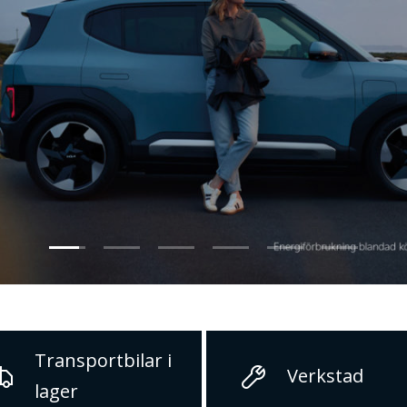
1
2
3
4
5
6
Transportbilar i
Verkstad
lager