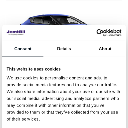
Consent
Details
About
EV6 GT
This website uses cookies
Elbil
We use cookies to personalise content and ads, to
Räckvidd eldrift
Ultrasnabb laddning
Dragvikt
provide social media features and to analyse our traffic.
Upp till 450 km
Ned till 18 min
1800 kg
We also share information about your use of our site with
Förmånsvärde
från 3 806 kr/mån**
our social media, advertising and analytics partners who
may combine it with other information that you’ve
provided to them or that they’ve collected from your use
of their services.