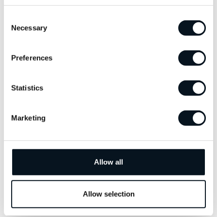
Consent
Necessary
Selection
Preferences
Statistics
EV9
Marketing
Elbil
Egenskaper
Räckvidd eldrift
Dragvikt
7 säten
Upp till 512 km
2500 kg
Allow all
Förmånsvärde
från 2 983 kr/mån**
Allow selection