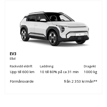
EV3
Elbil
Räckvidd eldrift
Laddning
Dragvikt
Upp till 600 km
10 till 80% på ca 31 min
1000 kg
Förmånsvärde
från 2 353 kr/mån**