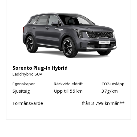
Sorento Plug-In Hybrid
Laddhybrid SUV
Egenskaper
Räckvidd eldrift
CO2-utsläpp
Sjusitsig
Upp till 55 km
37g/km
Förmånsvärde
från 3 799 kr/mån**