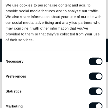
dig när den är färdig på vår verkstad. Smidigt och enkelt.
We use cookies to personalise content and ads, to
provide social media features and to analyse our traffic.
Priset för dörr-till-dörr service varierar beroende på var du bor och
We also share information about your use of our site with
hur långt det är till vår verkstad.
our social media, advertising and analytics partners who
may combine it with other information that you’ve
Kontakta våra servicerådgivare för bokning.
provided to them or that they’ve collected from your use
of their services.
Välkommen till JemtBil!
Consent
Necessary
Selection
Kontakta oss
Preferences
063-15 59 00
Statistics
info@jemtbil.se
Marketing