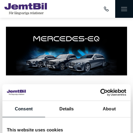
Dörr-till-dörr erbjudande för
MERCEDES-EQ kunder
Consent
Details
About
För våra Mercedes-EQ kunder erbjuder vi det lilla extra och det
finns möjlighet till dörr-till-dörr service. Det innebär att vi hämtar
upp bilen inför din bokade servicetid och att vi kör tillbaka den till
This website uses cookies