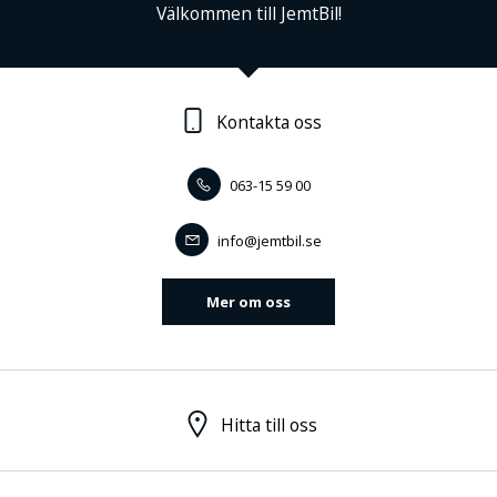
Välkommen till JemtBil!
Kontakta oss
063-15 59 00
info@jemtbil.se
Mer om oss
Hitta till oss