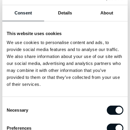
Du är noggrann och ansvarstagande med stort tålamod och sinne
Consent
Details
About
för form. Du trivs med att jobba i en självständig roll men du är
samtidigt också en självklar lagspelare. Är du dessutom
serviceinriktad och en glad och social person så kommer du att
passa in mycket bra hos oss.
This website uses cookies
We use cookies to personalise content and ads, to
Vi erbjuder
provide social media features and to analyse our traffic.
We also share information about your use of our site with
Vi erbjuder dig bra förtjänst- och utvecklingsmöjligheter och en god
our social media, advertising and analytics partners who
arbetsmiljö i en väletablerad och toppmodernt utrustad
may combine it with other information that you’ve
anläggning. Anställningen innebär en sysselsättningsgrad på heltid
provided to them or that they’ve collected from your use
samt 6 månaders provanställning.
of their services.
I denna rekrytering tar vi hjälp av ett externt företag i
urvalsprocessen.
Consent
Necessary
Selection
Skicka din ansökan till:
Preferences