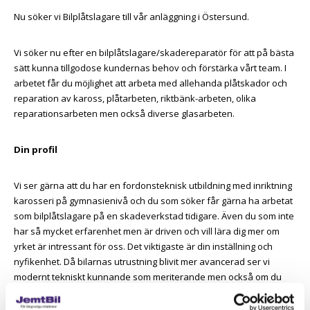
Nu söker vi Bilplåtslagare till vår anläggning i Östersund.
Vi söker nu efter en bilplåtslagare/skadereparatör för att på bästa
sätt kunna tillgodose kundernas behov och förstärka vårt team. I
arbetet får du möjlighet att arbeta med allehanda plåtskador och
reparation av kaross, plåtarbeten, riktbänk-arbeten, olika
reparationsarbeten men också diverse glasarbeten.
Din profil
Vi ser gärna att du har en fordonsteknisk utbildning med inriktning
karosseri på gymnasienivå och du som söker får gärna ha arbetat
som bilplåtslagare på en skadeverkstad tidigare. Även du som inte
har så mycket erfarenhet men är driven och vill lära dig mer om
yrket är intressant för oss. Det viktigaste är din inställning och
nyfikenhet. Då bilarnas utrustning blivit mer avancerad ser vi
modernt tekniskt kunnande som meriterande men också om du
har kunskaper i skadekalkylering. B-körkort är ett krav.