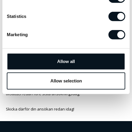
hans@forceconsulting.se
Statistics
Vill du veta mer om tjänsten kan du slå en signal på till antingen
Hans eller Mats
Marketing
Hans Larsson. 076-1166588
Mats Lemnert 070-6335755
Allow all
Välkommen med din ansökan!
Allow selection
Vi behandlar ansökningarna löpande och tjänsten kan komma att
tillsättas redan före sista ansökningsdag.
Skicka därför din ansökan redan idag!