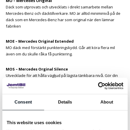
MO – Mercedes Original
Däck som utprovats och utvecklats i direkt samarbete mellan
Mercedes-Benz och däcktillverkare. MO är alltid miniminivå på de
däck som en Mercedes-Benz har som original när den lämnar
fabriken
MOE – Mercedes Original Extended
MO däck med förstärkt punkteringskydd. Går att köra flera mil
även om du skulle råka få punktering.
MOS – Mercedes Orginal Silence
Utvecklade för att hålla vägljud på lägsta tänkbara nivå. Gör din
resa tystare oavsett underlag.
MO1 – Mercedes Original One
Consent
Details
About
Prestandadäck som tagits fram speciellt för våra AMG-modeller.
Ger ännu exaktare styrning och bättre grepp både på torra och
våta underlag.
This website uses cookies