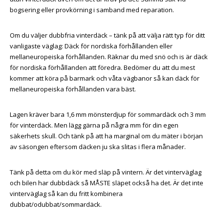
bogsering eller provkörning i samband med reparation.
Om du väljer dubbfria vinterdäck – tänk på att välja rätt typ för ditt
vanligaste väglag: Däck för nordiska förhållanden eller
mellaneuropeiska förhållanden. Räknar du med snö och is är däck
för nordiska förhållanden att föredra. Bedömer du att du mest
kommer att köra på barmark och våta vägbanor så kan däck för
mellaneuropeiska förhållanden vara bäst.
Lagen kräver bara 1,6 mm mönsterdjup för sommardäck och 3 mm
för vinterdäck. Men lägg gärna på några mm för din egen
säkerhets skull. Och tänk på att ha marginal om du mäter i början
av säsongen eftersom däcken ju ska slitas i flera månader.
Tänk på detta om du kör med släp på vintern. Är det vinterväglag
och bilen har dubbdäck så MÅSTE släpet också ha det. Är det inte
vinterväglag så kan du fritt kombinera
dubbat/odubbat/sommardäck.