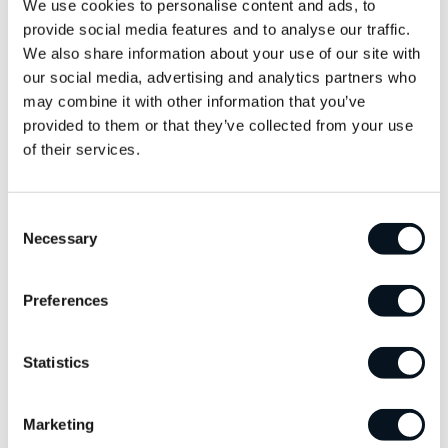
Liten checklista för det här med däck.
We use cookies to personalise content and ads, to
Det är mycket att tänka på när det gäller däck. I synnerhet hos oss i
provide social media features and to analyse our traffic.
Sverige där vi byter mellan sommar- och vinterdäck.
We also share information about your use of our site with
Om du låter din Mercedes-Benz Serviceverkstad ta hand om dina
our social media, advertising and analytics partners who
däck så håller de reda på det allra mesta åt dig.
may combine it with other information that you’ve
provided to them or that they’ve collected from your use
of their services.
Boka däckbyte här
Consent
Tänk på att kontrollera så att den automatiska
Necessary
Selection
däcktrycksmätningen fungerar när du bytt däck eller hjul.
Preferences
Lagra alltid däck där det är svalt, inget solljus och där det inte finns
risk att de kommer i kontakt med olja. Undvik pannrum, under
plåttak eller utomhus.
Statistics
Däck som lagras rätt håller betydligt längre.
Marketing