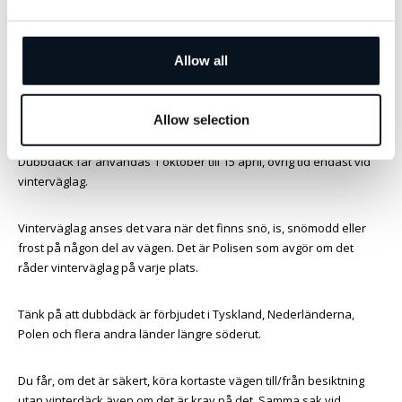
Lagra däck utan fälg stående. Lagras de liggande bör traven
vändas varje månad.
Lagra däck på fälg stående, liggande eller hängande på väggen.
Allow all
Vinterdäck måste användas från den
1 december – 31 mars vid vinterväglag.
Allow selection
Dubbdäck får användas 1 oktober till 15 april, övrig tid endast vid
vinterväglag.
Vinterväglag anses det vara när det finns snö, is, snömodd eller
frost på någon del av vägen. Det är Polisen som avgör om det
råder vinterväglag på varje plats.
Tänk på att dubbdäck är förbjudet i Tyskland, Nederländerna,
Polen och flera andra länder längre söderut.
Du får, om det är säkert, köra kortaste vägen till/från besiktning
utan vinterdäck även om det är krav på det. Samma sak vid